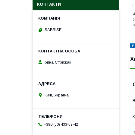
КОНТАКТИ
Н
В
з
с
SABRISE
Х
Ірина Стрижак
Київ, Україна
В
К
+380 (50) 433-59-42
Т