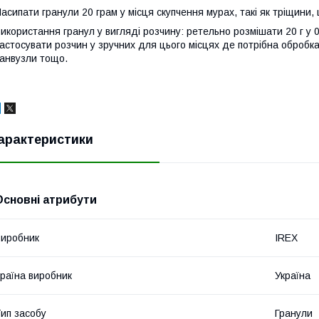
асипати гранули 20 грам у місця скупчення мурах, такі як тріщини, 
икористання гранул у вигляді розчину: ретельно розмішати 20 г у 
астосувати розчин у зручних для цього місцях де потрібна обробка 
анвузли тощо.
арактеристики
Основні атрибути
иробник
IREX
раїна виробник
Україна
ип засобу
Гранули