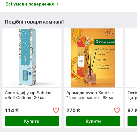
Всі умови повернення
Подібні товари компанії
Аромадифузор Sabrise
Аромадифузор Sabrise
Осві
«Soft Cotton», 30 мл
"Тропічне манго", 85 мл
Цитр
114
270
97
₴
₴
Купити
Купити