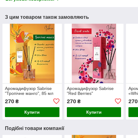
З цим товаром також замовляють
Аромадифузор Sabrise
Аромадифузор Sabrise
Аром
"Тропічне манго", 85 мл
"Red Berries"
«Whi
270
270
270
₴
₴
Купити
Купити
Подібні товари компанії