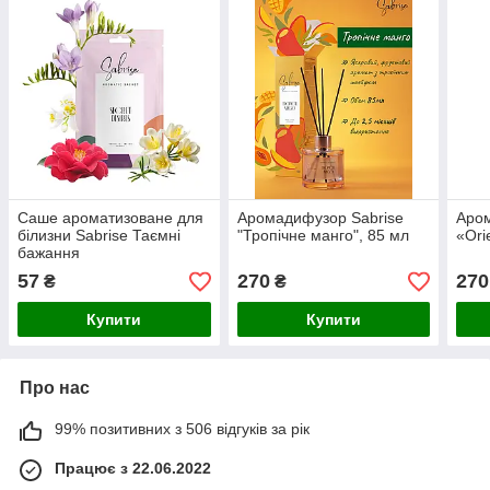
Саше ароматизоване для
Аромадифузор Sabrise
Аром
білизни Sabrise Таємні
"Тропічне манго", 85 мл
«Orie
бажання
57
270
270
₴
₴
Купити
Купити
Про нас
99% позитивних з 506 відгуків за рік
Працює з 22.06.2022