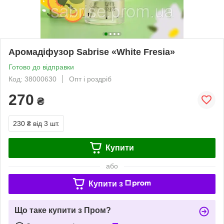
Аромадіфузор Sabrise «White Fresia»
Готово до відправки
Код: 38000630
Опт і роздріб
270
₴
230 ₴
від 3 шт.
Купити
або
Купити з
Що таке купити з Пром?