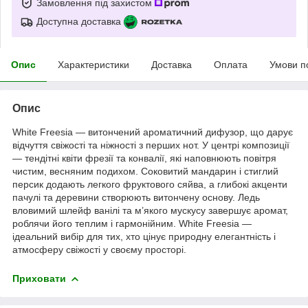
Замовлення під захистом
Доступна доставка
Опис
Характеристики
Доставка
Оплата
Умови п
Опис
White Freesia — витончений ароматичний дифузор, що дарує
відчуття свіжості та ніжності з перших нот. У центрі композиції
— тендітні квіти фрезії та конвалії, які наповнюють повітря
чистим, весняним подихом. Соковитий мандарин і стиглий
персик додають легкого фруктового сяйва, а глибокі акценти
пачулі та деревини створюють витончену основу. Ледь
вловимий шлейф ванілі та м’якого мускусу завершує аромат,
роблячи його теплим і гармонійним. White Freesia —
ідеальний вибір для тих, хто цінує природну елегантність і
атмосферу свіжості у своєму просторі.
Приховати