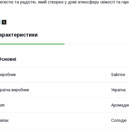
егкістю та радістю, який створює у домі атмосферу свіжості та гар
арактеристики
Основні
иробник
Sabrise
раїна виробник
Україна
ип
Аромадиф
апах
Солодкі