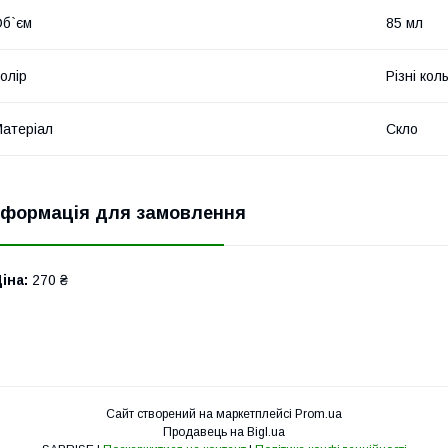
б`єм
85 мл
олір
Різні кол
атеріал
Скло
нформація для замовлення
іна:
270 ₴
Сайт створений на маркетплейсі
Prom.ua
Продавець на Bigl.ua