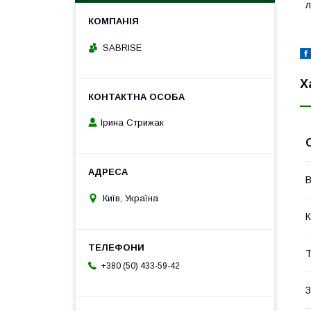
л
SABRISE
Х
Ірина Стрижак
В
Київ, Україна
К
Т
+380 (50) 433-59-42
З