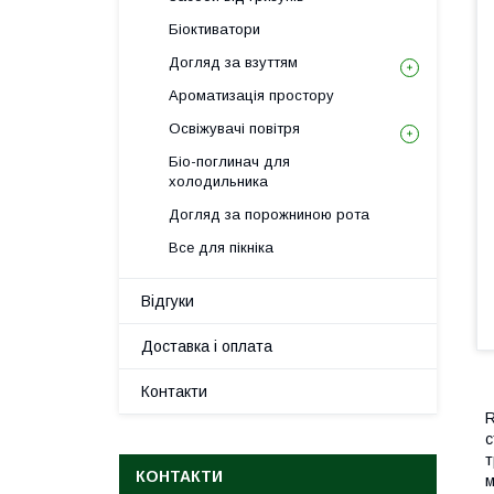
Біоктиватори
Догляд за взуттям
Ароматизація простору
Освіжувачі повітря
Біо-поглинач для
холодильника
Догляд за порожниною рота
Все для пікніка
Відгуки
Доставка і оплата
Контакти
R
с
т
КОНТАКТИ
м