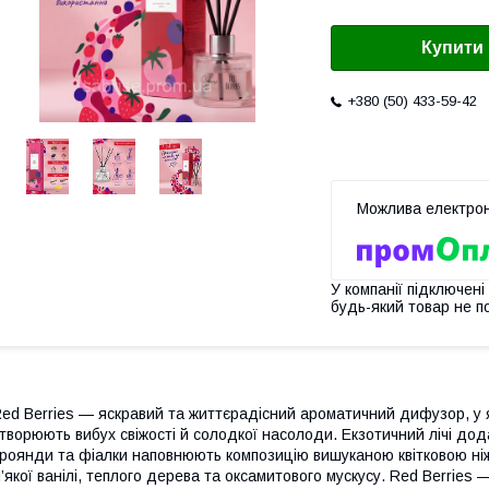
Купити
+380 (50) 433-59-42
У компанії підключені
будь-який товар не п
ed Berries — яскравий та життєрадісний ароматичний дифузор, у я
творюють вибух свіжості й солодкої насолоди. Екзотичний лічі додає
роянди та фіалки наповнюють композицію вишуканою квітковою ні
’якої ванілі, теплого дерева та оксамитового мускусу. Red Berries