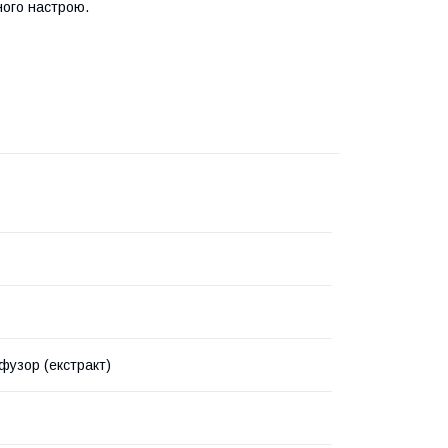
ного настрою.
узор (екстракт)