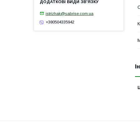
О
istrizhak@sabrise.com.ua
+380504335942
К
М
І
Ц