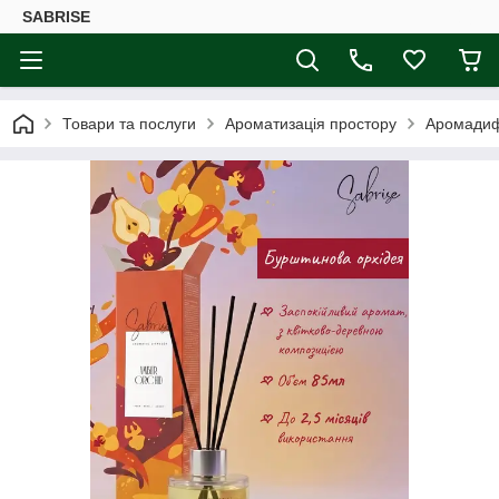
SABRISE
Товари та послуги
Ароматизація простору
Аромадифу