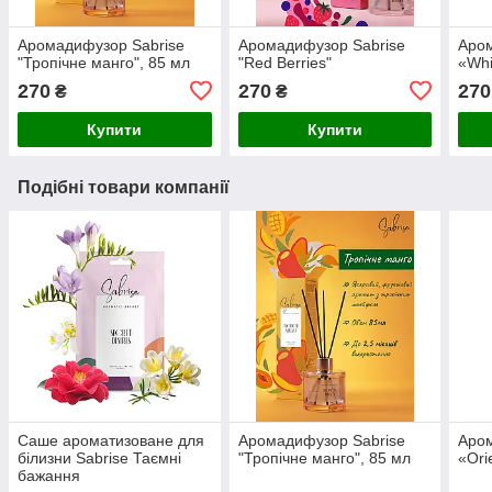
Аромадифузор Sabrise
Аромадифузор Sabrise
Аром
"Тропічне манго", 85 мл
"Red Berries"
«Whi
270
270
270
₴
₴
Купити
Купити
Подібні товари компанії
Саше ароматизоване для
Аромадифузор Sabrise
Аром
білизни Sabrise Таємні
"Тропічне манго", 85 мл
«Orie
бажання