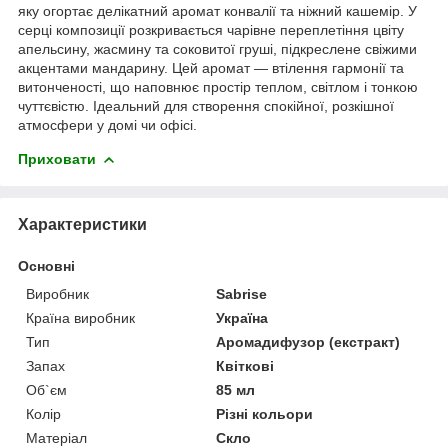
яку огортає делікатний аромат конвалії та ніжний кашемір. У
серці композиції розкривається чарівне переплетіння цвіту
апельсину, жасмину та соковитої груші, підкреслене свіжими
акцентами мандарину. Цей аромат — втілення гармонії та
витонченості, що наповнює простір теплом, світлом і тонкою
чуттєвістю. Ідеальний для створення спокійної, розкішної
атмосфери у домі чи офісі.
Приховати
Характеристики
Основні
Виробник
Sabrise
Країна виробник
Україна
Тип
Аромадифузор (екстракт)
Запах
Квіткові
Об`єм
85 мл
Колір
Різні кольори
Матеріал
Скло