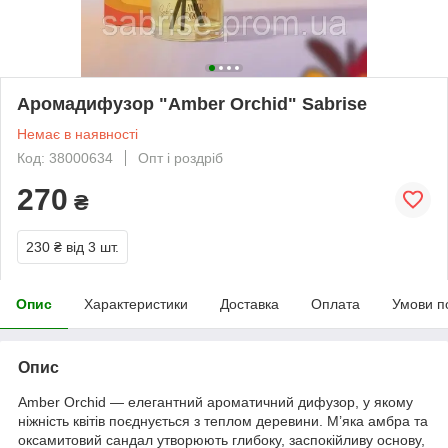
Аромадифузор "Amber Orchid" Sabrise
Немає в наявності
Код: 38000634
Опт і роздріб
270
₴
230 ₴
від 3 шт.
Опис
Характеристики
Доставка
Оплата
Умови п
Опис
Amber Orchid — елегантний ароматичний дифузор, у якому
ніжність квітів поєднується з теплом деревини. М’яка амбра та
оксамитовий сандал утворюють глибоку, заспокійливу основу,