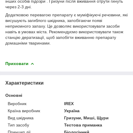
інших особів підозри . Гризуни після вживання отрути гинуть
через 2-3 дні.
Додатковою перевагою препарату є муміфікуючі речовини, які
висушують загиблого шкідника, запобігаючи появі
неприємного запаху. Це дозволяє використовувати засоби
навіть в умовах міста. Рекомендуємо використовувати також
станцію дератизації, щоб запобігти вживанню препарату
домашніми тваринами.
Приховати
Характеристики
Основні
Виробник
IREX
Країна виробник
Україна
Вид шкідника
Гризуни, Миші, Щури
Тип засобу
Тестова приманка
Принцип дії
Біологічний