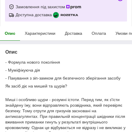
Замовлення під захистом
Доступна доставка
Опис
Характеристики
Доставка
Оплата
Умови п
Опис
- Формула нового покоління
- Муміфікуюча дія
- Пакування з зіп-замком для безпечного зберігання засобу
Як засіб діє на мишей та щурів?
Миші і особливо щури - розумні істоти. Перед тим, як з'їсти
знайдену їжу, вони відправляють розвідника, який перевіряє
безпеку. Тому отрути для гризунів засновані на
антикоагулянтах. При правильній концентрації шкідники після
вживання приманки гинуть у результаті внутрішнього
крововиливу. Однак це відбувається не відразу і не викликає у