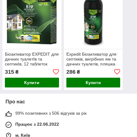
Біоактиватор EXPEDIT для
Expedit Біоактиватор для
дачних туалетІв та
септиків, вигрібних ям та
септикІв, 12 таблеток
дачних туалетів, пляшка
1л.
315
286
₴
₴
Купити
Купити
Про нас
99% позитивних з 506 відгуків за рік
Працює з 22.06.2022
м. Київ