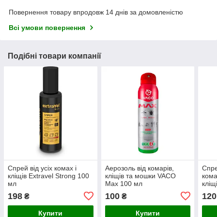
Повернення товару впродовж 14 днів за домовленістю
Всі умови повернення
Подібні товари компанії
Спрей від усіх комах і
Аерозоль від комарів,
Спре
кліщів Extravel Strong 100
кліщів та мошки VACO
кома
мл
Мах 100 мл
кліщ
100 
198
100
120
₴
₴
Купити
Купити