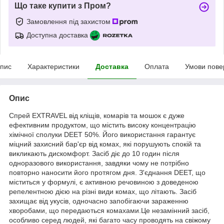
Що таке купити з Пром?
Замовлення під захистом
Доступна доставка
пис
Характеристики
Доставка
Оплата
Умови пове
Опис
Спрей EXTRAVEL від кліщів, комарів та мошок є дуже
ефективним продуктом, що містить високу концентрацію
хімічної сполуки DEET 50%. Його використання гарантує
міцний захисний бар'єр від комах, які порушують спокій та
викликають дискомфорт. Засіб діє до 10 годин після
одноразового використання, завдяки чому не потрібно
повторно наносити його протягом дня. З'єднання DEET, що
міститься у формулі, є активною речовиною з доведеною
репелентною дією на різні види комах, що літають. Засіб
захищає від укусів, одночасно запобігаючи зараженню
хворобами, що передаються комахами.Це незамінний засіб,
особливо серед людей, які багато часу проводять на свіжому