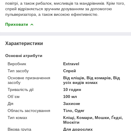
повітрі, а також рибалок, мисливців та мандрівників. Крім того,
спрей відрізняється зручним дозуванням за допомогою
пульверизатора, а також високою ефективністю.
Приховати
Характеристики
Основні атрибути
Виробник
Extravel
Тип засобу
Спрей
Основне призначення
Від кліщів, Від комарів, Від
засобу
усіх видів комах
Тривалість дії
10 годин
Об`єм
100 мл
Дія
Захисне
Область застосування
Тіло, Одяг
Тип комах
Кліщі, Комари, Мошки, Ґедзі,
Москіти
Вікова група
Для дорослих