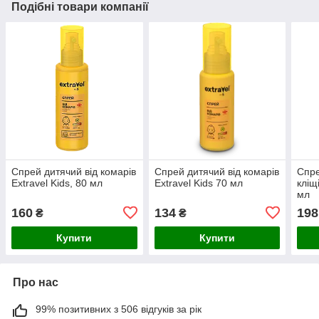
Подібні товари компанії
Спрей дитячий від комарів
Спрей дитячий від комарів
Спре
Extravel Kids, 80 мл
Extravel Kids 70 мл
кліщ
мл
160
134
198
₴
₴
Купити
Купити
Про нас
99% позитивних з 506 відгуків за рік