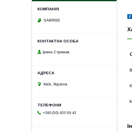
SABRISE
Х
Ірина Стрижак
В
Київ, Україна
К
М
+380 (50) 433-59-42
І