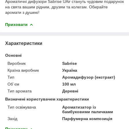
Ароматичні дифузори Sabrise UАir стануть чудовим подарунок
на свята вашим рідним, друзям та колегам. Обирайте
аромати з душею!
Приховати
Характеристики
Основні
Виробник
Sabrise
Країна виробник
Україна
Тип
Аромадифузор (екстракт)
Об`єм
100 мл
Тип аромата
Деревні
Визначені користувачем характеристики
Тип освіжувача
Ароматизатор із
бамбуковими паличками
Захід
Парфумерна композиція
Приховати