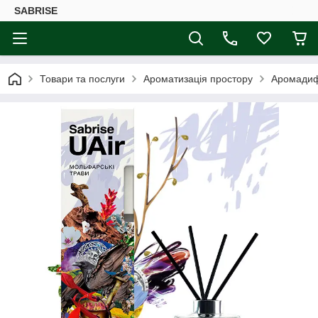
SABRISE
Товари та послуги
Ароматизація простору
Аромадифу