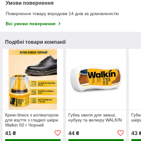
Умови повернення
Повернення товару впродовж 14 днів за домовленістю
Всі умови повернення
Подібні товари компанії
Крем-блиск з аплікатором
Губка хвиля для замші,
Губк
для взуття з гладкої шкіри
нубуку та велюру WALKIN
шкір
Walkin 50 г Чорний
41
44
43
₴
₴