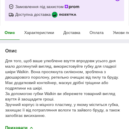
Замовлення під захистом
Доступна доставка
Опис
Характеристики
Доставка
Оплата
Умови п
Опис
Для того, щоб ваше улюблене взуття впродовж усього дня
мало доглянутий вигляд, використовуйте губку для гладкої
шкіри Walkin. Вона просякнута силіконом, зроблена з
двошарового поролону, ретельно очищає від пилу та бруду.
Має додатковий контейнер, маскує дрібні тріщини або
подряпини на шкірі.
За допомогою губки Walkin ви збережете товарний вигляд
взуття й заощадите гроші.
Зручний корпус із міцного пластику, у якому міститься губка,
захищає її від потрапляння вологи та зайвого бруду, а також
запобігає висиханню.
Приховати