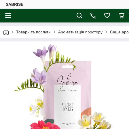
SABRISE
Товари та послуги
Ароматизація простору
Саше аром