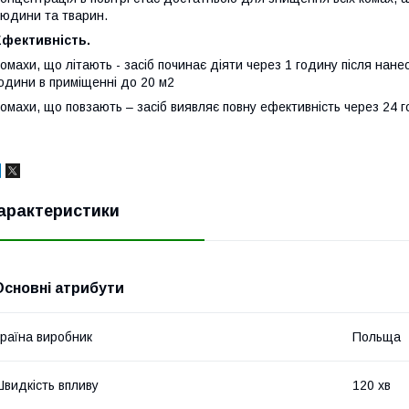
юдини та тварин.
Ефективність.
омахи, що літають - засіб починає діяти через 1 годину після нан
одини в приміщенні до 20 м2
омахи, що повзають – засіб виявляє повну ефективність через 24 
арактеристики
Основні атрибути
раїна виробник
Польща
видкість впливу
120 хв