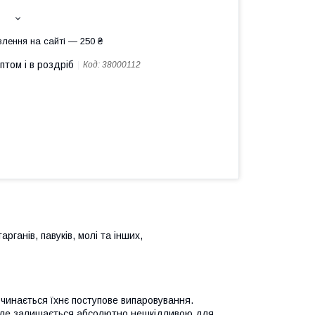
лення на сайті — 250 ₴
птом і в роздріб
Код:
38000112
арганів, павуків, молі та інших,
чинається їхнє поступове випаровування.
 але залишається абсолютно нешкідливою для