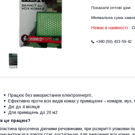
Показати оптові ціни
Мінімальна сума замов
Немає в наявності
О
+380 (50) 433-59-42
Працює без використання електроенергії,
Ефективно проти всіх видів комах у приміщенні – комарів, мух, т
Діє до 4 місяців
Для приміщень до 20 м2
Як це працює?
ластина просочена діючими речовинами, при розкритті упаковки по
онцентрація в повітрі стає достатньою для знищення всіх комах,