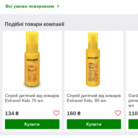
Всі умови повернення
Подібні товари компанії
Спрей дитячий від комарів
Спрей дитячий від комарів
Gard
Extravel Kids 70 мл
Extravel Kids, 80 мл
репе
мл
134
160
110
₴
₴
Купити
Купити