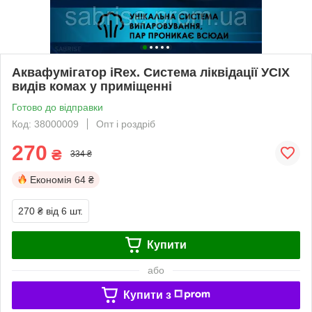
Аквафумігатор iRex. Система ліквідації УСІХ
видів комах у приміщенні
Готово до відправки
Код: 38000009
Опт і роздріб
270
₴
334 ₴
Економія
64 ₴
270 ₴
від 6 шт.
Купити
або
Купити з