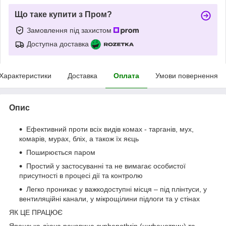
Що таке купити з Пром?
Замовлення під захистом
Доступна доставка
Характеристики
Доставка
Оплата
Умови повернення
Опис
Ефективний проти всіх видів комах - тарганів, мух,
комарів, мурах, бліх, а також їх яєць
Поширюється паром
Простий у застосуванні та не вимагає особистої
присутності в процесі дії та контролю
Легко проникає у важкодоступні місця – під плінтуси, у
вентиляційні канали, у мікрощілини підлоги та у стінах
ЯК ЦЕ ПРАЦЮЄ
Японська діюча речовина cyphenothrin (цифенотрин) та