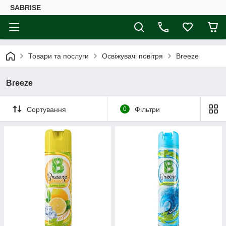
SABRISE
Товари та послуги
Освіжувачі повітря
Breeze
Breeze
Сортування
0
Фільтри