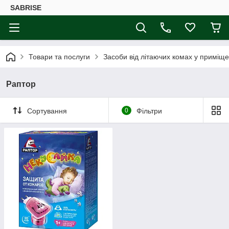
SABRISE
Товари та послуги
Засоби від літаючих комах у приміще
Раптор
Сортування
0
Фільтри