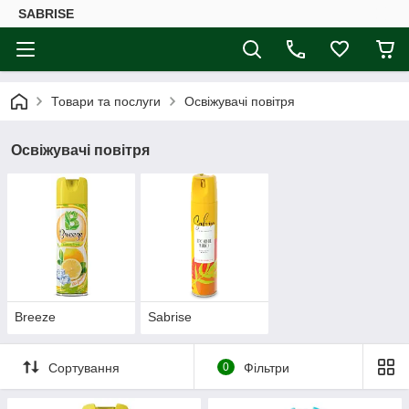
SABRISE
Товари та послуги
Освіжувачі повітря
Освіжувачі повітря
Breeze
Sabrise
Сортування
0
Фільтри