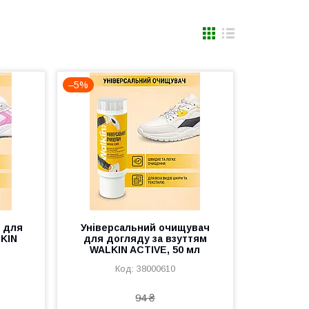
–5%
у для
Універсальний очищувач
LKIN
для догляду за взуттям
WALKIN ACTIVE, 50 мл
38000610
94 ₴