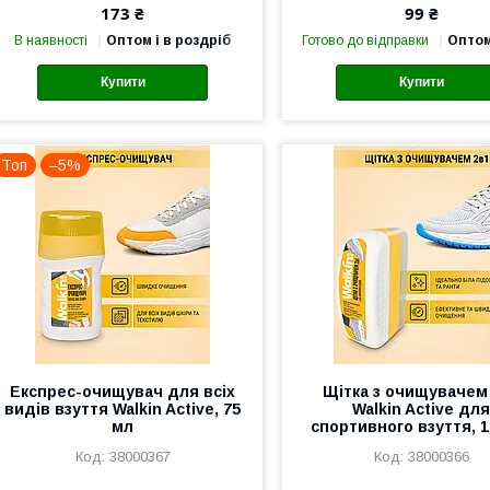
173 ₴
99 ₴
В наявності
Оптом і в роздріб
Готово до відправки
Оптом
Купити
Купити
Топ
–5%
Експрес-очищувач для всіх
Щітка з очищувачем
видів взуття Walkin Active, 75
Walkin Active дл
мл
спортивного взуття, 1
38000367
38000366