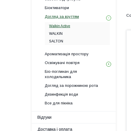
Біоктиватори
Догляд за взуттям
Walkin Active
WALKIN
SALTON
Ароматизація простору
Освіжувачі повітря
Біо-поглинач для
холодильника
Догляд за порожниною рота
Дезинфекція води
Все для пікніка
Відгуки
Доставка і оплата