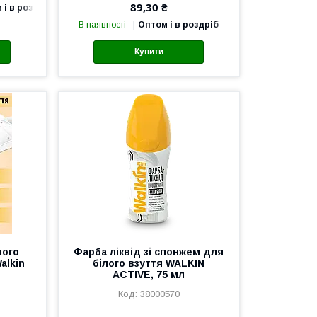
89,30 ₴
 і в роздріб
В наявності
Оптом і в роздріб
Купити
лого
Фарба ліквід зі спонжем для
alkin
білого взуття WALKIN
ACTIVE, 75 мл
38000570