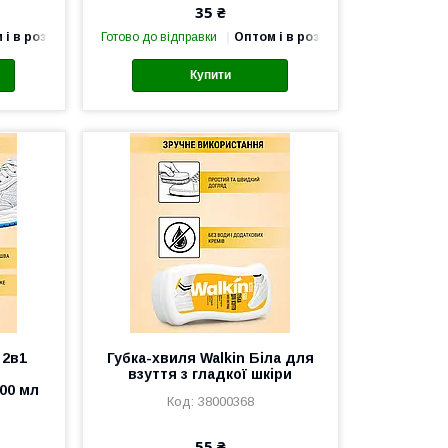
35 ₴
 і в роздріб
Готово до відправки
Оптом і в роздріб
Купити
 2в1
Губка-хвиля Walkin Біла для
я
взуття з гладкої шкіри
00 мл
38000368
55 ₴